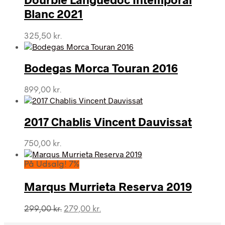
Blanc 2021
325,50
kr.
Bodegas Morca Touran 2016
899,00
kr.
2017 Chablis Vincent Dauvissat
750,00
kr.
På Udsalg! 7%
Marqus Murrieta Reserva 2019
Den
Den
299,00
kr.
279,00
kr.
oprindelige
aktuelle