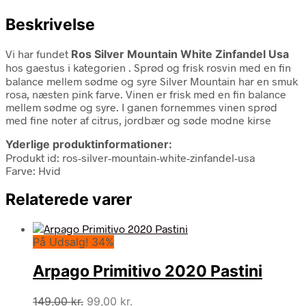
Beskrivelse
Vi har fundet
Ros Silver Mountain White Zinfandel Usa
hos gaestus i kategorien
. Sprød og frisk rosvin med en fin
balance mellem sødme og syre Silver Mountain har en smuk
rosa, næsten pink farve. Vinen er frisk med en fin balance
mellem sødme og syre. I ganen fornemmes vinen sprød
med fine noter af citrus, jordbær og søde modne kirse
Yderlige produktinformationer:
Produkt id: ros-silver-mountain-white-zinfandel-usa
Farve: Hvid
Relaterede varer
På Udsalg! 34%
Arpago Primitivo 2020 Pastini
Den
Den
149,00
kr.
99,00
kr.