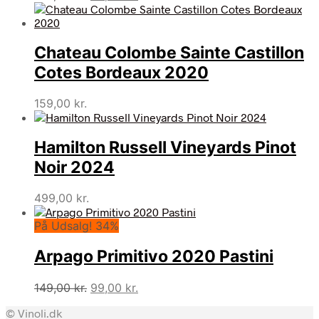
oprindelige
aktuelle
pris
pris
var:
er:
Chateau Colombe Sainte Castillon
149,00 kr..
99,00 kr..
Cotes Bordeaux 2020
159,00
kr.
Hamilton Russell Vineyards Pinot
Noir 2024
499,00
kr.
På Udsalg! 34%
Arpago Primitivo 2020 Pastini
Den
Den
149,00
kr.
99,00
kr.
oprindelige
aktuelle
© Vinoli.dk
pris
pris