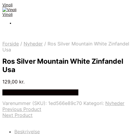
Vinoli
Vinoli
Forside
/
Nyheder
/
Ros Silver Mountain White Zinfandel
Usa
Ros Silver Mountain White Zinfandel
Usa
129,00
kr.
Bedste Pris Fundet på Price Index
Varenummer (SKU):
1ed566e89c70
Kategori:
Nyheder
Previous Product
Next Product
Beskrivelse