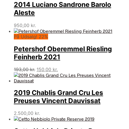
2014 Luciano Sandrone Barolo
Aleste
950,00
kr.
På Udsalg! 22%
Petershof Oberemmel Riesling
Feinherb 2021
Den
Den
193,00
kr.
150,00
kr.
oprindelige
aktuelle
pris
pris
var:
er:
2019 Chablis Grand Cru Les
193,00 kr..
150,00 kr..
Preuses Vincent Dauvissat
2.500,00
kr.