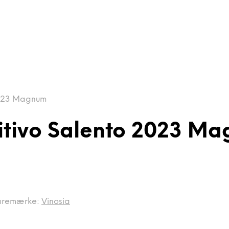
 2023 Magnum
mitivo Salento 2023 M
aremærke:
Vinosia