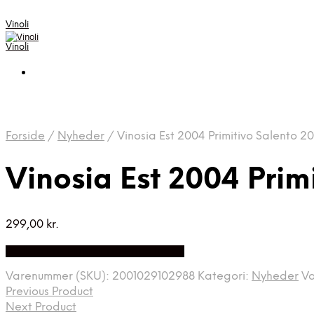
Vinoli
Vinoli
Forside
/
Nyheder
/
Vinosia Est 2004 Primitivo Salento
Vinosia Est 2004 Pri
299,00
kr.
Bedste Pris Fundet på Price Index
Varenummer (SKU):
2001029102988
Kategori:
Nyheder
V
Previous Product
Next Product