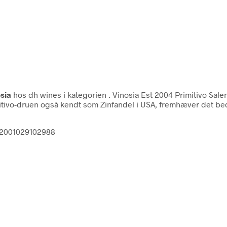
sia
hos dh wines i kategorien
. Vinosia Est 2004 Primitivo Sal
imitivo-druen også kendt som Zinfandel i USA, fremhæver det bed
m 2001029102988