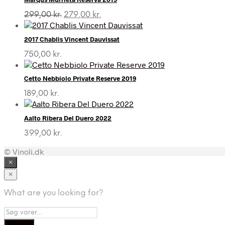
Den
Den
299,00
kr.
279,00
kr.
oprindelige
aktuelle
pris
pris
2017 Chablis Vincent Dauvissat
var:
er:
299,00 kr..
279,00 kr..
750,00
kr.
Cetto Nebbiolo Private Reserve 2019
189,00
kr.
Aalto Ribera Del Duero 2022
399,00
kr.
© Vinoli.dk
×
×
What are you looking for?