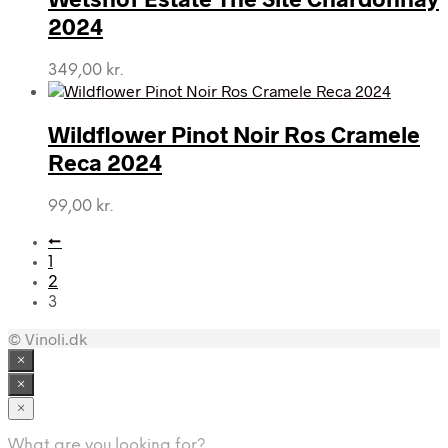
2024
349,00
kr.
Wildflower Pinot Noir Ros Cramele
Reca 2024
99,00
kr.
←
1
2
3
© Vinoli.dk
×
×
×
What are you looking for?