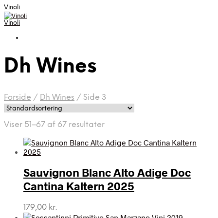
Vinoli
Vinoli
Dh Wines
Forside
/
Dh Wines
/
Side 3
Viser 51–67 af 67 resultater
Sauvignon Blanc Alto Adige Doc
Cantina Kaltern 2025
179,00
kr.