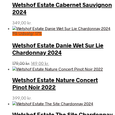
Wetshof Estate Cabernet Sauvignon
2024
349,00
kr.
På Udsalg! 17%
Wetshof Estate Danie Wet Sur Lie
Chardonnay 2024
Den
Den
179,00
kr.
149,00
kr.
oprindelige
aktuelle
pris
pris
var:
er:
Wetshof Estate Nature Concert
179,00 kr..
149,00 kr..
Pinot Noir 2022
399,00
kr.
Wetshof Estate The Site Chardonnay