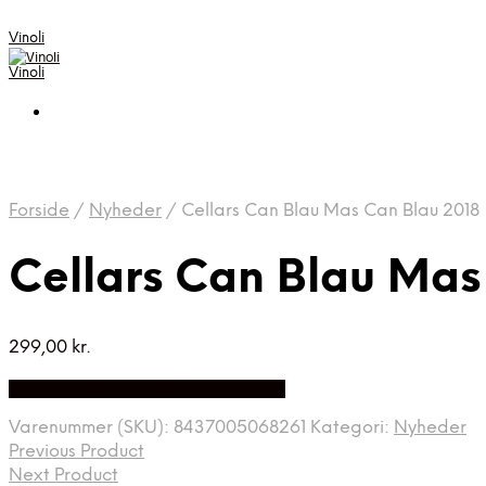
Vinoli
Vinoli
Forside
/
Nyheder
/
Cellars Can Blau Mas Can Blau 2018
Cellars Can Blau Mas
299,00
kr.
Bedste Pris Fundet på Price Index
Varenummer (SKU):
8437005068261
Kategori:
Nyheder
Previous Product
Next Product