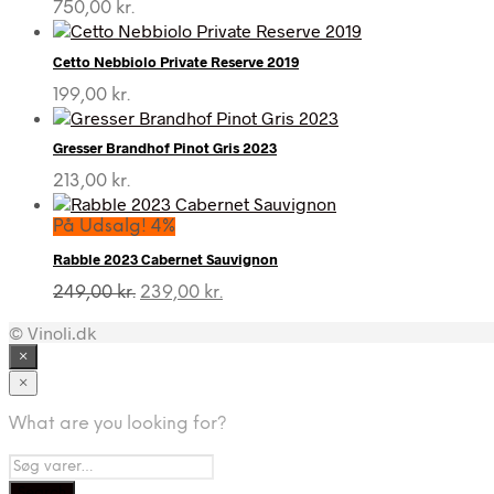
750,00
kr.
Cetto Nebbiolo Private Reserve 2019
199,00
kr.
Gresser Brandhof Pinot Gris 2023
213,00
kr.
På Udsalg! 4%
Rabble 2023 Cabernet Sauvignon
Den
Den
249,00
kr.
239,00
kr.
oprindelige
aktuelle
© Vinoli.dk
pris
pris
var:
er:
×
249,00 kr..
239,00 kr..
×
What are you looking for?