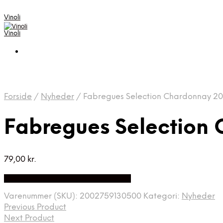
Vinoli
Vinoli
Forside
/
Nyheder
/
Fabregues Selection Chardonnay 2
Fabregues Selection
79,00
kr.
Bedste Pris Fundet på Price Index
Varenummer (SKU):
2002759130500
Kategori:
Nyheder
Previous Product
Next Product