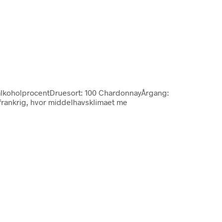
alkoholprocentDruesort: 100 ChardonnayÅrgang:
frankrig, hvor middelhavsklimaet me