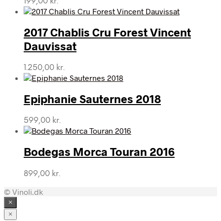
199,00
kr.
2017 Chablis Cru Forest Vincent
Dauvissat
1.250,00
kr.
Epiphanie Sauternes 2018
599,00
kr.
Bodegas Morca Touran 2016
899,00
kr.
© Vinoli.dk
×
×