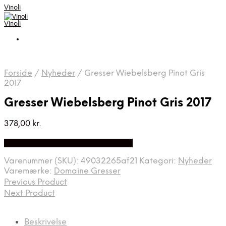
Vinoli
Vinoli
Forside
/
Nyheder
/
Gresser Wiebelsberg Pinot Gris
2017
Gresser Wiebelsberg Pinot Gris 2017
378,00
kr.
Bedste Pris Fundet på Price Index
Varenummer (SKU):
49032265af21
Kategori:
Nyheder
Varemærke:
Domaine Gresser
Previous Product
Next Product
Beskrivelse