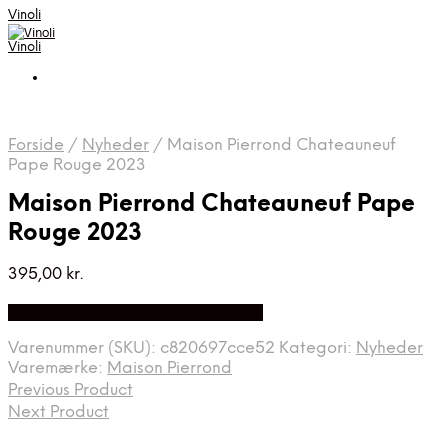
Vinoli
Vinoli
Forside
/
Nyheder
/
Maison Pierrond Chateauneuf
Pape Rouge 2023
Maison Pierrond Chateauneuf Pape
Rouge 2023
395,00
kr.
Bedste Pris Fundet på Price Index
Varenummer (SKU):
c820697cce52
Kategori:
Nyheder
Varemærke:
Maison Pierrond
Previous Product
Next Product