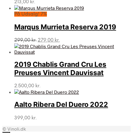
213,00
kr.
På Udsalg! 7%
Marqus Murrieta Reserva 2019
Den
Den
299,00
kr.
279,00
kr.
oprindelige
aktuelle
pris
pris
var:
er:
2019 Chablis Grand Cru Les
299,00 kr..
279,00 kr..
Preuses Vincent Dauvissat
2.500,00
kr.
Aalto Ribera Del Duero 2022
399,00
kr.
© Vinoli.dk