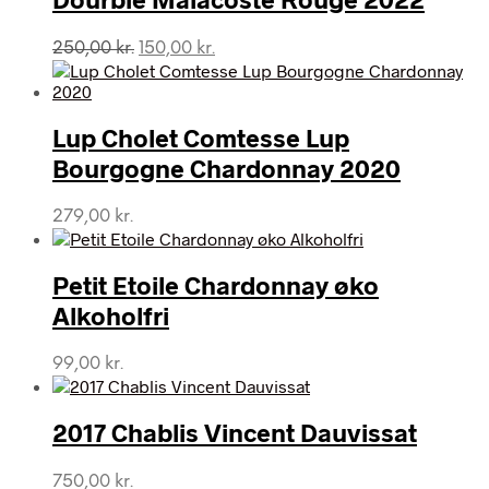
Den
Den
250,00
kr.
150,00
kr.
oprindelige
aktuelle
pris
pris
var:
er:
Lup Cholet Comtesse Lup
250,00 kr..
150,00 kr..
Bourgogne Chardonnay 2020
279,00
kr.
Petit Etoile Chardonnay øko
Alkoholfri
99,00
kr.
2017 Chablis Vincent Dauvissat
750,00
kr.