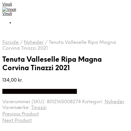
Vinoli
Vinoli
Forside
/
Nyheder
/
Tenuta Valleselle Ripa Magna
Corvina Tinazzi 2021
Tenuta Valleselle Ripa Magna
Corvina Tinazzi 2021
134,00
kr.
Bedste Pris Fundet på Price Index
Varenummer (SKU):
8012165008274
Kategori:
Nyheder
Varemærke:
Tinazzi
Previous Product
Next Product