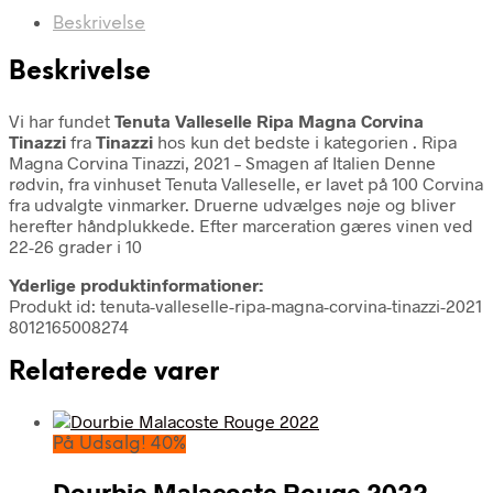
Beskrivelse
Beskrivelse
Vi har fundet
Tenuta Valleselle Ripa Magna Corvina
Tinazzi
fra
Tinazzi
hos kun det bedste i kategorien
. Ripa
Magna Corvina Tinazzi, 2021 – Smagen af Italien Denne
rødvin, fra vinhuset Tenuta Valleselle, er lavet på 100 Corvina
fra udvalgte vinmarker. Druerne udvælges nøje og bliver
herefter håndplukkede. Efter marceration gæres vinen ved
22-26 grader i 10
Yderlige produktinformationer:
Produkt id: tenuta-valleselle-ripa-magna-corvina-tinazzi-2021
8012165008274
Relaterede varer
På Udsalg! 40%
Dourbie Malacoste Rouge 2022