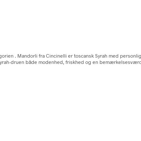
egorien
. Mandorli fra Cincinelli er toscansk Syrah med personl
er Syrah-druen både modenhed, friskhed og en bemærkelsesværd