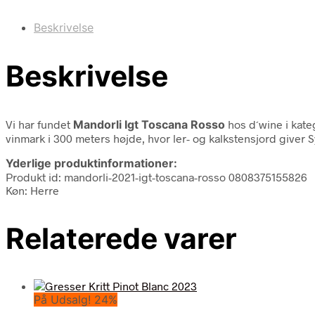
Beskrivelse
Beskrivelse
Vi har fundet
Mandorli Igt Toscana Rosso
hos d´wine i kat
vinmark i 300 meters højde, hvor ler- og kalkstensjord giv
Yderlige produktinformationer:
Produkt id: mandorli-2021-igt-toscana-rosso 0808375155826
Køn: Herre
Relaterede varer
På Udsalg! 24%