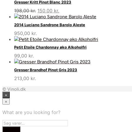
Gresser Kritt Pinot Blanc 2023
Den
Den
198,00
kr.
150,00
kr.
oprindelige
aktuelle
pris
pris
2014 Luciano Sandrone Barolo Aleste
var:
er:
950,00
kr.
198,00 kr..
150,00 kr..
Petit Etoile Chardonnay øko Alkoholfri
99,00
kr.
Gresser Brandhof Pinot Gris 2023
213,00
kr.
© Vinoli.dk
×
×
What are you looking for?