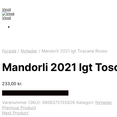
Vinoli
Vinoli
Forside
/
Nyheder
/
Mandorli 2021 Igt Toscana Rosso
Mandorli 2021 Igt To
233,00
kr.
Bedste Pris Fundet på Price Index
Varenummer (SKU):
0808375155826
Kategori:
Nyheder
Previous Product
Next Product