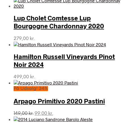
Lup Cholet Comtesse Lup
Bourgogne Chardonnay 2020
279,00
kr.
Hamilton Russell Vineyards Pinot
Noir 2024
499,00
kr.
På Udsalg! 34%
Arpago Primitivo 2020 Pastini
Den
Den
149,00
kr.
99,00
kr.
oprindelige
aktuelle
pris
pris