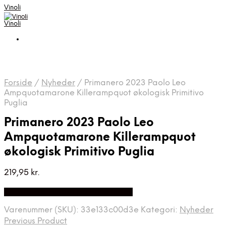
Vinoli
Vinoli
Forside
/
Nyheder
/
Primanero 2023 Paolo Leo
Ampquotamarone Killerampquot økologisk Primitivo
Puglia
Primanero 2023 Paolo Leo
Ampquotamarone Killerampquot
økologisk Primitivo Puglia
219,95
kr.
Bedste Pris Fundet på Price Index
Varenummer (SKU):
33e133c00d3e
Kategori:
Nyheder
Previous Product