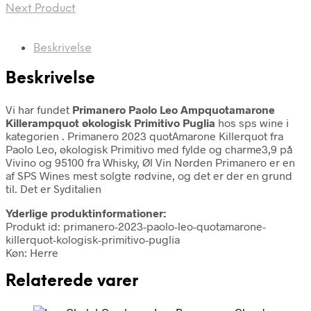
Next Product
Beskrivelse
Beskrivelse
Vi har fundet
Primanero Paolo Leo Ampquotamarone
Killerampquot økologisk Primitivo Puglia
hos sps wine i
kategorien
. Primanero 2023 quotAmarone Killerquot fra
Paolo Leo, økologisk Primitivo med fylde og charme3,9 på
Vivino og 95100 fra Whisky, Øl Vin Nørden Primanero er en
af SPS Wines mest solgte rødvine, og det er der en grund
til. Det er Syditalien
Yderlige produktinformationer:
Produkt id: primanero-2023-paolo-leo-quotamarone-
killerquot-kologisk-primitivo-puglia
Køn: Herre
Relaterede varer